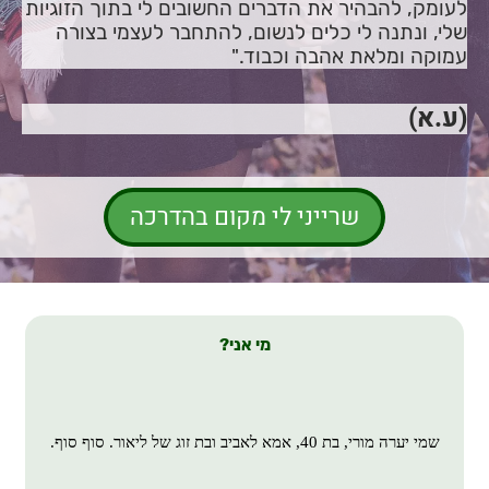
לעומק
, להבהיר את הדברים החשובים לי בתוך
הזוגיות
שלי
, ונתנה לי כלים לנשום,
להתחבר לעצמי
בצורה
עמוקה ו
מלאת אהבה
וכבוד."
(ע.א)
שרייני לי מקום בהדרכה
מי אני?
שמי יערה מורי, בת 40, אמא לאביב ובת זוג של ליאור. סוף סוף.