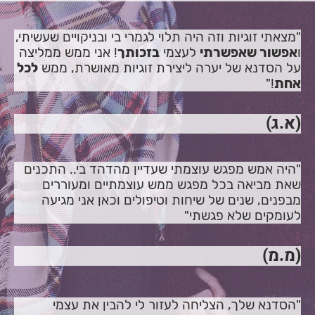
"מצאתי זוגיות וזה היה תלוי
לגמרי בי ובניקויים שעשיתי,
ו
אפשור שאפשרתי
לעצמי
בזכותך
! אני ממש ממליצה
על הסדנא של יערה ליצירת זוגיות מאושרת, ממש
לכל
אחת
!"
(א.ג)
"היה אמש
מפגש עוצמתי
שעדיין מהדהד בי..
התכנים
שאת מביאה בכל מפגש ממש
עוצמתיים
ומעוררים
מבפנים
, שנים של שיחות וטיפולים וכאן אני מגיעה
ל
עומקים שלא פגשתי
"
(מ.מ)
"הסדנא שלך, הצליחה לעזור לי
להבין את עצמי