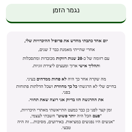
נגמר הזמן
יום אחד כתבתי מחדש את פרופיל ההיכרויות שלי,
7
אחרי שהייתי מאמנת כבר
שנים,
20
עם רזומה של כ-
שנות רווקות
מכובדות ומתסכלות
ו
תהליך אישי
ארוך ומעצים ליצירת זוגיות.
מה שקרה אחר כך היה
לא פחות ממדהים
בעיני.
בחיים שלי לא הרגשתי
כל כך מחוזרת
ושכל הדלתות פתוחות
בפני.
את ההרגשה הזו בדיוק אני רוצה ש
את תחווי.
זמן קצר לפני כן כבר כמעט התייאשתי מאתרי היכרויות,
"
פעם
הכל היה
יותר פשוט
"
חשבתי לעצמי,
"אנשים היו נפגשים במציאות. באירועים, מסיבות...
זה היה
טבעי.