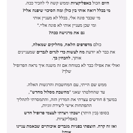
היום
הכול
באפליקציות
וממש קשה לי להכיר ככה.
מי בכלל רואה אותי בין כולן ומה הסיכוי שיפנה אלי?
מי שכבר פונה אלי, בכלל לא מעניין אותי
ומי שכן מעניין אותי לא פונה אליי."
גם את מרגישה ככה?
כולם
מדפדפים הלאה
,
מחליקים שמאלה
,
את כבר לא יודעת
מה לעשות כדי לגרום לגברים
שמעניינים
אותך,
להבחין בך
.
ואולי את אפילו כבר לא בטוחה אם זה משנה איך נראה הפרופיל
שלך?
ממש שם הייתי, עם המחשבות והרגשות האלה.
עד שהחלטתי שאני "
מחשבת מסלול מחדש"
,
8
במשך
חודשים עצרתי את המרוץ הזה,
והתמסרתי לתהליך
התפתחות אישי ליצירת זוגיות,
בסופו (בין היתר)
ישבתי ויצרתי לעצמי פרופיל חדש
באפליקציות.
ואז זה קרה. הוצפתי בפניות מגברים איכותיים שבאמת עניינו
אותי!