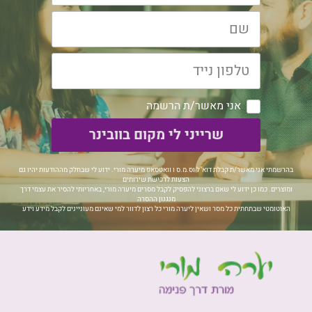
אני מאשר/ת הרשמה
שרייני לי מקום בוובינר
בהרשמתי אני מאשר/ת קבלת דוא"ל וס.מ.ס ו וואטסאפ מיערה מורי. ידוע לי שבחלק מההודעות יהיו גם
הצעות לרכישת שירותים
ומוצרים. כמו כן ידוע לי שאם ברצוני להפסיק לקבל מסרים מיערה מורי, באחריותי להסיר את עצמי דרך
מנגנון ההסרה
האוטומטי שבתחתית כל מסר ושאין ליערה מורי כל רצון לדוור למי שאינם מעוניינים לקבל מידע וידע